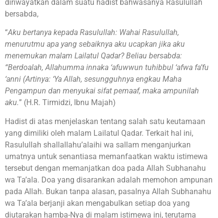
diriwayatkan dalam suatu hadist bahwasanya Rasulullah
bersabda,
“
Aku bertanya kepada Rasulullah: Wahai Rasulullah,
menurutmu apa yang sebaiknya aku ucapkan jika aku
menemukan malam Lailatul Qadar? Beliau bersabda:
“Berdoalah, Allahumma innaka ‘afuwwun tuhibbul ‘afwa fa’fu
‘anni (Artinya: ‘Ya Allah, sesungguhnya engkau Maha
Pengampun dan menyukai sifat pemaaf, maka ampunilah
aku.
” (H.R. Tirmidzi, Ibnu Majah)
Hadist di atas menjelaskan tentang salah satu keutamaan
yang dimiliki oleh malam Lailatul Qadar. Terkait hal ini,
Rasulullah shallallahu’alaihi wa sallam menganjurkan
umatnya untuk senantiasa memanfaatkan waktu istimewa
tersebut dengan memanjatkan doa pada Allah Subhanahu
wa Ta’ala. Doa yang disarankan adalah memohon ampunan
pada Allah. Bukan tanpa alasan, pasalnya Allah Subhanahu
wa Ta’ala berjanji akan mengabulkan setiap doa yang
diutarakan hamba-Nya di malam istimewa ini, terutama