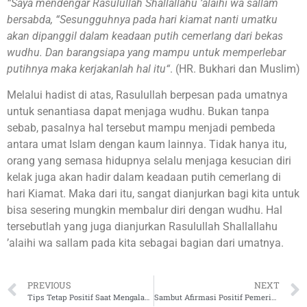
“Saya mendengar Rasulullah Shallallahu ’alaihi wa sallam
bersabda, “Sesungguhnya pada hari kiamat nanti umatku
akan dipanggil dalam keadaan putih cemerlang dari bekas
wudhu. Dan barangsiapa yang mampu untuk memperlebar
putihnya maka kerjakanlah hal itu“
. (HR. Bukhari dan Muslim)
Melalui hadist di atas, Rasulullah berpesan pada umatnya
untuk senantiasa dapat menjaga wudhu. Bukan tanpa
sebab, pasalnya hal tersebut mampu menjadi pembeda
antara umat Islam dengan kaum lainnya. Tidak hanya itu,
orang yang semasa hidupnya selalu menjaga kesucian diri
kelak juga akan hadir dalam keadaan putih cemerlang di
hari Kiamat. Maka dari itu, sangat dianjurkan bagi kita untuk
bisa sesering mungkin membalur diri dengan wudhu. Hal
tersebutlah yang juga dianjurkan Rasulullah Shallallahu
’alaihi wa sallam pada kita sebagai bagian dari umatnya.
PREVIOUS
NEXT
Tips Tetap Positif Saat Mengalami Musibah
Sambut Afirmasi Positif Pemerintah, Menteri Agama Rencanakan Program Kemandirian Pesantren di Tahun 2022