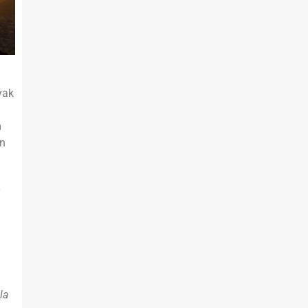
yak
m
n
la