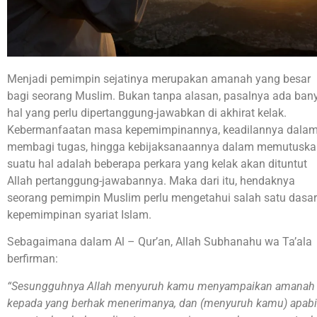
Menjadi pemimpin sejatinya merupakan amanah yang besar
bagi seorang Muslim. Bukan tanpa alasan, pasalnya ada ban
hal yang perlu dipertanggung-jawabkan di akhirat kelak.
Kebermanfaatan masa kepemimpinannya, keadilannya dala
membagi tugas, hingga kebijaksanaannya dalam memutuska
suatu hal adalah beberapa perkara yang kelak akan dituntut
Allah pertanggung-jawabannya. Maka dari itu, hendaknya
seorang pemimpin Muslim perlu mengetahui salah satu dasar
kepemimpinan syariat Islam.
Sebagaimana dalam Al – Qur’an, Allah Subhanahu wa Ta’ala
berfirman:
“Sesungguhnya Allah menyuruh kamu menyampaikan amanah
kepada yang berhak menerimanya, dan (menyuruh kamu) apabi