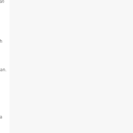
an
h
an.
a