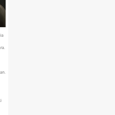
ia
ra.
an.
i