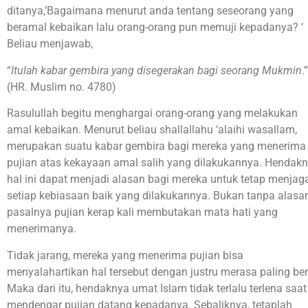
ditanya,’Bagaimana menurut anda tentang seseorang yang
beramal kebaikan lalu orang-orang pun memuji kepadanya? ‘
Beliau menjawab,
“
Itulah kabar gembira yang disegerakan bagi seorang Mukmin
.”
(HR. Muslim no. 4780)
Rasulullah begitu menghargai orang-orang yang melakukan
amal kebaikan. Menurut beliau shallallahu ‘alaihi wasallam,
merupakan suatu kabar gembira bagi mereka yang menerima
pujian atas kekayaan amal salih yang dilakukannya. Hendak
hal ini dapat menjadi alasan bagi mereka untuk tetap menjag
setiap kebiasaan baik yang dilakukannya. Bukan tanpa alasan
pasalnya pujian kerap kali membutakan mata hati yang
menerimanya.
Tidak jarang, mereka yang menerima pujian bisa
menyalahartikan hal tersebut dengan justru merasa paling ben
Maka dari itu, hendaknya umat Islam tidak terlalu terlena saat
mendengar pujian datang kepadanya. Sebaliknya, tetaplah