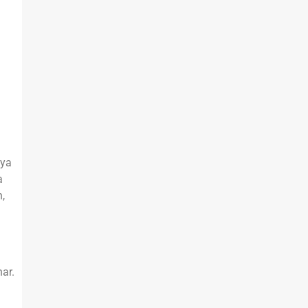
nya
a
,
ar.