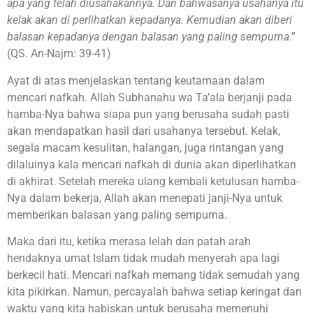
apa yang telah diusaha­kan­nya. Dan bahwasanya usahanya itu
kelak akan di perlihatkan kepa­da­nya. Kemudian akan diberi
bala­san kepadanya dengan balasan yang paling sempurna
.”
(QS. An-Najm: 39-41)
Ayat di atas menjelaskan tentang keutamaan dalam
mencari nafkah. Allah Subhanahu wa Ta’ala berjanji pada
hamba-Nya bahwa siapa pun yang berusaha sudah pasti
akan mendapatkan hasil dari usahanya tersebut. Kelak,
segala macam kesulitan, halangan, juga rintangan yang
dilaluinya kala mencari nafkah di dunia akan diperlihatkan
di akhirat. Setelah mereka ulang kembali ketulusan hamba-
Nya dalam bekerja, Allah akan menepati janji-Nya untuk
memberikan balasan yang paling sempurna.
Maka dari itu, ketika merasa lelah dan patah arah
hendaknya umat Islam tidak mudah menyerah apa lagi
berkecil hati. Mencari nafkah memang tidak semudah yang
kita pikirkan. Namun, percayalah bahwa setiap keringat dan
waktu yang kita habiskan untuk berusaha memenuhi