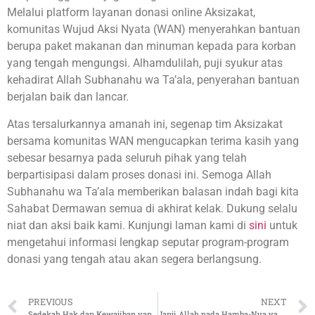
Melalui platform layanan donasi online Aksizakat,
komunitas Wujud Aksi Nyata (WAN) menyerahkan bantuan
berupa paket makanan dan minuman kepada para korban
yang tengah mengungsi. Alhamdulilah, puji syukur atas
kehadirat Allah Subhanahu wa Ta’ala, penyerahan bantuan
berjalan baik dan lancar.
Atas tersalurkannya amanah ini, segenap tim Aksizakat
bersama komunitas WAN mengucapkan terima kasih yang
sebesar besarnya pada seluruh pihak yang telah
berpartisipasi dalam proses donasi ini. Semoga Allah
Subhanahu wa Ta’ala memberikan balasan indah bagi kita
Sahabat Dermawan semua di akhirat kelak. Dukung selalu
niat dan aksi baik kami. Kunjungi laman kami di
sini
untuk
mengetahui informasi lengkap seputar program-program
donasi yang tengah atau akan segera berlangsung.
PREVIOUS
NEXT
Sedekah Hak dan Kewajiban yang Tak Pernah Pandang Bulu
Janji Allah pada Hamba-Nya yang Bekerja Keras Memenuhi Nafkah