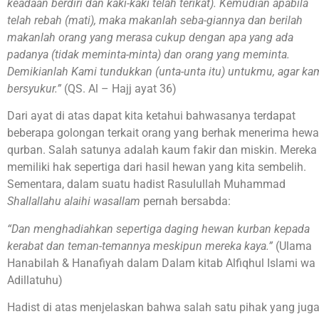
keadaan berdiri dan kaki-kaki telah terikat). Kemudian apabila
telah rebah (mati), maka makanlah seba-giannya dan berilah
makanlah orang yang merasa cukup dengan apa yang ada
padanya (tidak meminta-minta) dan orang yang meminta.
Demikianlah Kami tundukkan (unta-unta itu) untukmu, agar k
bersyukur.”
(QS. Al – Hajj ayat 36)
Dari ayat di atas dapat kita ketahui bahwasanya terdapat
beberapa golongan terkait orang yang berhak menerima hew
qurban. Salah satunya adalah kaum fakir dan miskin. Mereka
memiliki hak sepertiga dari hasil hewan yang kita sembelih.
Sementara, dalam suatu hadist Rasulullah Muhammad
Shallallahu alaihi wasallam
pernah bersabda:
“Dan menghadiahkan sepertiga daging hewan kurban kepada
kerabat dan teman-temannya meskipun mereka kaya.”
(Ulama
Hanabilah & Hanafiyah dalam Dalam kitab Alfiqhul Islami wa
Adillatuhu)
Hadist di atas menjelaskan bahwa salah satu pihak yang jug