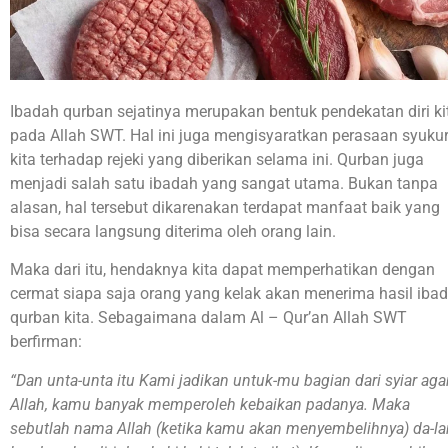
Ibadah qurban sejatinya merupakan bentuk pendekatan diri ki
pada Allah SWT. Hal ini juga mengisyaratkan perasaan syuku
kita terhadap rejeki yang diberikan selama ini. Qurban juga
menjadi salah satu ibadah yang sangat utama. Bukan tanpa
alasan, hal tersebut dikarenakan terdapat manfaat baik yang
bisa secara langsung diterima oleh orang lain.
Maka dari itu, hendaknya kita dapat memperhatikan dengan
cermat siapa saja orang yang kelak akan menerima hasil iba
qurban kita. Sebagaimana dalam Al – Qur’an Allah SWT
berfirman:
“Dan unta-unta itu Kami jadikan untuk-mu bagian dari syiar ag
Allah, kamu banyak memperoleh kebaikan padanya. Maka
sebutlah nama Allah (ketika kamu akan menyembelihnya) da-l