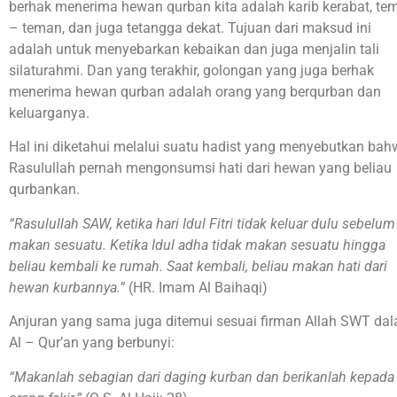
berhak menerima hewan qurban kita adalah karib kerabat, te
– teman, dan juga tetangga dekat. Tujuan dari maksud ini
adalah untuk menyebarkan kebaikan dan juga menjalin tali
silaturahmi. Dan yang terakhir, golongan yang juga berhak
menerima hewan qurban adalah orang yang berqurban dan
keluarganya.
Hal ini diketahui melalui suatu hadist yang menyebutkan ba
Rasulullah pernah mengonsumsi hati dari hewan yang beliau
qurbankan.
“Rasulullah SAW, ketika hari Idul Fitri tidak keluar dulu sebelum
makan sesuatu. Ketika Idul adha tidak makan sesuatu hingga
beliau kembali ke rumah. Saat kembali, beliau makan hati dari
hewan kurbannya.”
(HR. Imam Al Baihaqi)
Anjuran yang sama juga ditemui sesuai firman Allah SWT da
Al – Qur’an yang berbunyi:
“Makanlah sebagian dari daging kurban dan berikanlah kepada