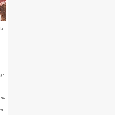
ta
r
dah
ama
am