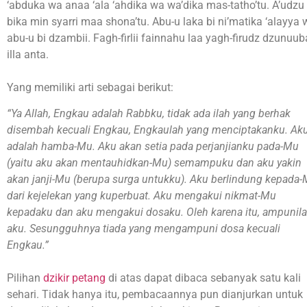
‘abduka wa anaa ‘ala ‘ahdika wa wa’dika mas-tatho’tu. A’udzu
bika min syarri maa shona’tu. Abu-u laka bi ni’matika ‘alayya 
abu-u bi dzambii. Fagh-firlii fainnahu laa yagh-firudz dzunuub
illa anta.
Yang memiliki arti sebagai berikut:
“Ya Allah, Engkau adalah Rabbku, tidak ada ilah yang berhak
disembah kecuali Engkau, Engkaulah yang menciptakanku. Ak
adalah hamba-Mu. Aku akan setia pada perjanjianku pada-Mu
(yaitu aku akan mentauhidkan-Mu) semampuku dan aku yakin
akan janji-Mu (berupa surga untukku). Aku berlindung kepada
dari kejelekan yang kuperbuat. Aku mengakui nikmat-Mu
kepadaku dan aku mengakui dosaku. Oleh karena itu, ampunil
aku. Sesungguhnya tiada yang mengampuni dosa kecuali
Engkau.”
Pilihan
dzikir petang
di atas dapat dibaca sebanyak satu kali
sehari. Tidak hanya itu, pembacaannya pun dianjurkan untuk