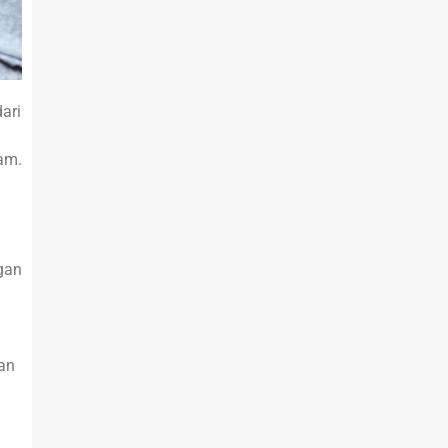
ari
lam.
gan
ran
u