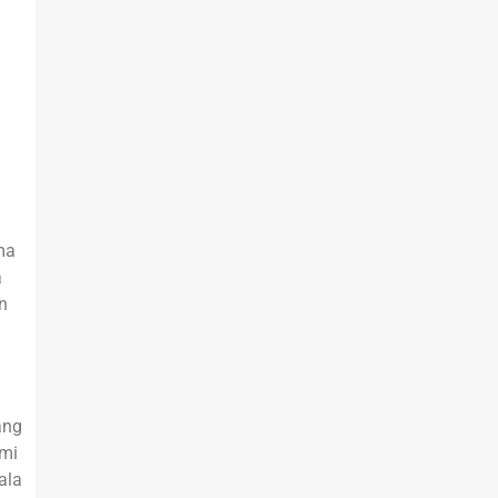
ma
a
n
ang
hmi
ala