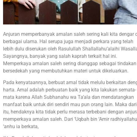
Anjuran memperbanyak amalan saleh sering kali kita dengar d
berbagai ulama. Hal serupa juga menjadi perkara yang telah
lebih dulu diserukan oleh Rasulullah Shallallahu’alaihi Wasal
Sayangnya, banyak yang salah kaprah terkait hal ini.
Memperkaya amalan saleh sering dianggap sebagai tindakan
bersedekah yang membutuhkan materi untuk dikeluarkan.
Pada kenyataannya, berbuat amal tidak melulu berkaitan den
harta. Amal adalah perbuatan baik yang kita lakukan semata-
mata karena Allah Subhanahu wa Ta’ala dan mendatangkan
manfaat baik untuk diri sendiri mau pun orang lain. Maka dari
itu, hendaknya kita tidak perlu merasa terbebani dengan anju
memperkaya amalan saleh. Dari ‘Uqbah bin ‘Amir radhiyallah
‘anhu ia berkata,