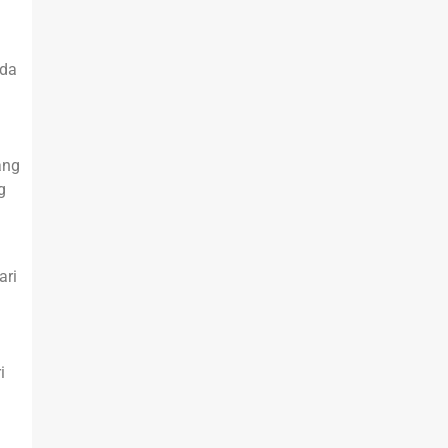
ada
ang
g
ari
i