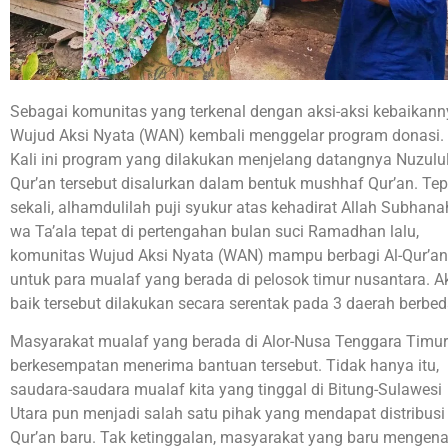
Sebagai komunitas yang terkenal dengan aksi-aksi kebaikann
Wujud Aksi Nyata (WAN) kembali menggelar program donasi.
Kali ini program yang dilakukan menjelang datangnya Nuzulu
Qur’an tersebut disalurkan dalam bentuk mushhaf Qur’an. Tep
sekali, alhamdulilah puji syukur atas kehadirat Allah Subhan
wa Ta’ala tepat di pertengahan bulan suci Ramadhan lalu,
komunitas Wujud Aksi Nyata (WAN) mampu berbagi Al-Qur’an
untuk para mualaf yang berada di pelosok timur nusantara. A
baik tersebut dilakukan secara serentak pada 3 daerah berbed
Masyarakat mualaf yang berada di Alor-Nusa Tenggara Timur
berkesempatan menerima bantuan tersebut. Tidak hanya itu,
saudara-saudara mualaf kita yang tinggal di Bitung-Sulawesi
Utara pun menjadi salah satu pihak yang mendapat distribusi
Qur’an baru. Tak ketinggalan, masyarakat yang baru mengena