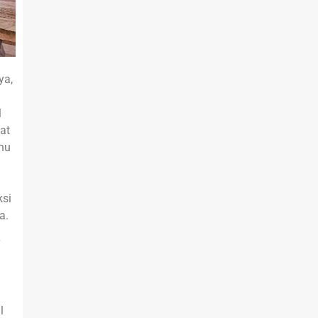
ya,
l
at
ahu
ksi
a.
l