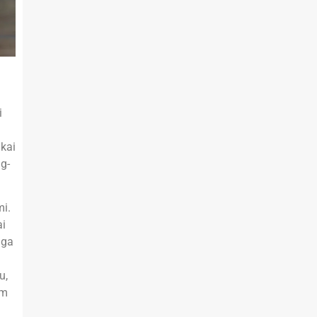
i
akai
g-
mi.
ai
uga
u,
am