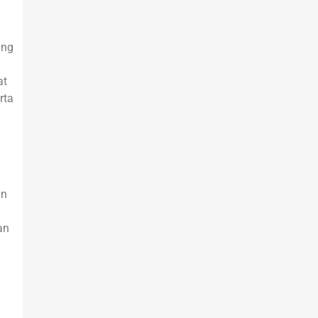
ang
at
rta
an
an
n