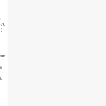
s
ya,
(
kan
in
ak