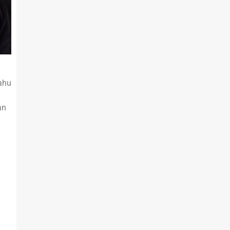
nahu
.
an
i