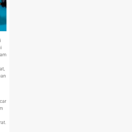
i
i
gram
at,
uan
car
am
at.