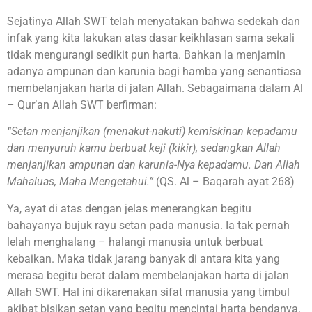
Sejatinya Allah SWT telah menyatakan bahwa sedekah dan
infak yang kita lakukan atas dasar keikhlasan sama sekali
tidak mengurangi sedikit pun harta. Bahkan Ia menjamin
adanya ampunan dan karunia bagi hamba yang senantiasa
membelanjakan harta di jalan Allah. Sebagaimana dalam Al
– Qur’an Allah SWT berfirman:
“Setan menjanjikan (menakut-nakuti) kemiskinan kepadamu
dan menyuruh kamu berbuat keji (kikir), sedangkan Allah
menjanjikan ampunan dan karunia-Nya kepadamu. Dan Allah
Mahaluas, Maha Mengetahui.”
(QS. Al – Baqarah ayat 268)
Ya, ayat di atas dengan jelas menerangkan begitu
bahayanya bujuk rayu setan pada manusia. Ia tak pernah
lelah menghalang – halangi manusia untuk berbuat
kebaikan. Maka tidak jarang banyak di antara kita yang
merasa begitu berat dalam membelanjakan harta di jalan
Allah SWT. Hal ini dikarenakan sifat manusia yang timbul
akibat bisikan setan yang begitu mencintai harta bendanya.