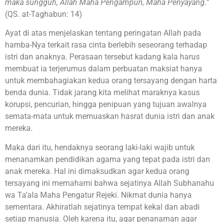
maka sungguh, Allah Maha Pengampun, Maha Penyayang.”
(QS. at-Taghabun: 14)
Ayat di atas menjelaskan tentang peringatan Allah pada
hamba-Nya terkait rasa cinta berlebih seseorang terhadap
istri dan anaknya. Perasaan tersebut kadang kala harus
membuat ia terjerumus dalam perbuatan maksiat hanya
untuk membahagiakan kedua orang tersayang dengan harta
benda dunia. Tidak jarang kita melihat maraknya kasus
korupsi, pencurian, hingga penipuan yang tujuan awalnya
semata-mata untuk memuaskan hasrat dunia istri dan anak
mereka.
Maka dari itu, hendaknya seorang laki-laki wajib untuk
menanamkan pendidikan agama yang tepat pada istri dan
anak mereka. Hal ini dimaksudkan agar kedua orang
tersayang ini memahami bahwa sejatinya Allah Subhanahu
wa Ta’ala Maha Pengatur Rejeki. Nikmat dunia hanya
sementara. Akhiratlah sejatinya tempat kekal dan abadi
setiap manusia. Oleh karena itu, agar penanaman agar