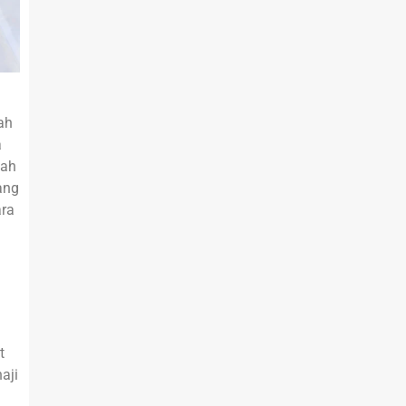
ah
a
kah
ang
ara
t
aji