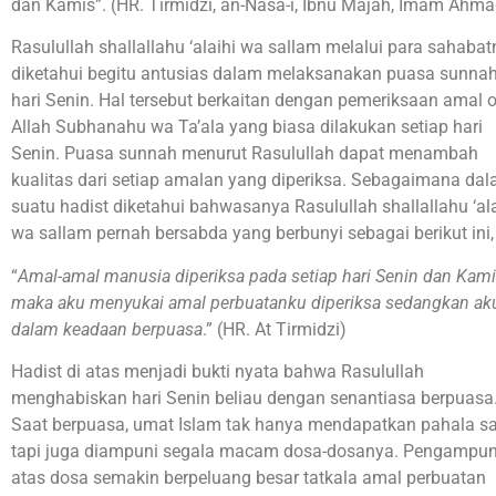
dan Kamis”. (HR. Tirmidzi, an-Nasa-i, Ibnu Majah, Imam Ahma
Rasulullah shallallahu ‘alaihi wa sallam melalui para sahaba
diketahui begitu antusias dalam melaksanakan puasa sunnah
hari Senin. Hal tersebut berkaitan dengan pemeriksaan amal 
Allah Subhanahu wa Ta’ala yang biasa dilakukan setiap hari
Senin. Puasa sunnah menurut Rasulullah dapat menambah
kualitas dari setiap amalan yang diperiksa. Sebagaimana da
suatu hadist diketahui bahwasanya Rasulullah shallallahu ‘ala
wa sallam pernah bersabda yang berbunyi sebagai berikut ini,
“
Amal-amal manusia diperiksa pada setiap hari Senin dan Kami
maka aku menyukai amal perbuatanku diperiksa sedangkan ak
dalam keadaan berpuasa
.” (HR. At Tirmidzi)
Hadist di atas menjadi bukti nyata bahwa Rasulullah
menghabiskan hari Senin beliau dengan senantiasa berpuasa
Saat berpuasa, umat Islam tak hanya mendapatkan pahala sa
tapi juga diampuni segala macam dosa-dosanya. Pengampu
atas dosa semakin berpeluang besar tatkala amal perbuatan