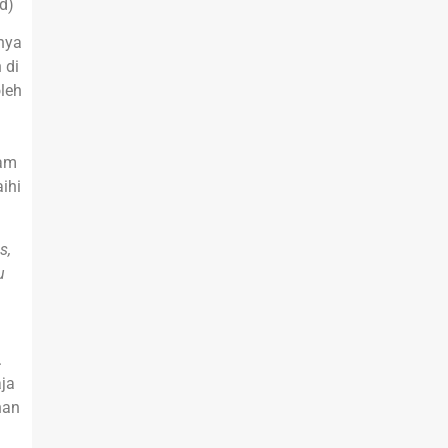
d)
tnya
 di
oleh
lam
ihi
s,
u
.
ja
nan