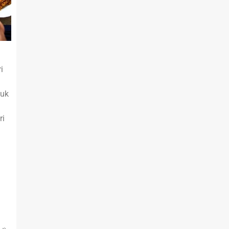
i
tuk
ri