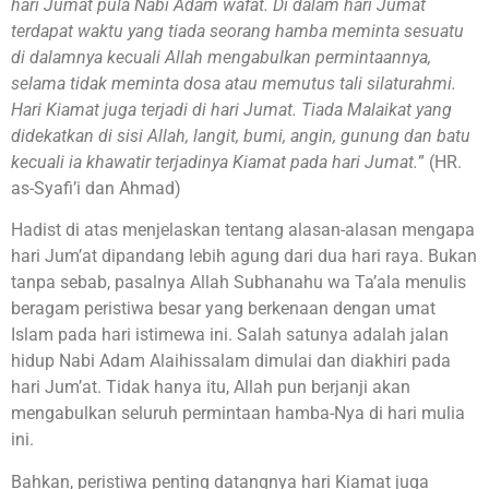
hari Jumat pula Nabi Adam wafat. Di dalam hari Jumat
terdapat waktu yang tiada seorang hamba meminta sesuatu
di dalamnya kecuali Allah mengabulkan permintaannya,
selama tidak meminta dosa atau memutus tali silaturahmi.
Hari Kiamat juga terjadi di hari Jumat. Tiada Malaikat yang
didekatkan di sisi Allah, langit, bumi, angin, gunung dan batu
kecuali ia khawatir terjadinya Kiamat pada hari Jumat.
” (HR.
as-Syafi’i dan Ahmad)
Hadist di atas menjelaskan tentang alasan-alasan mengapa
hari Jum’at dipandang lebih agung dari dua hari raya. Bukan
tanpa sebab, pasalnya Allah Subhanahu wa Ta’ala menulis
beragam peristiwa besar yang berkenaan dengan umat
Islam pada hari istimewa ini. Salah satunya adalah jalan
hidup Nabi Adam Alaihissalam dimulai dan diakhiri pada
hari Jum’at. Tidak hanya itu, Allah pun berjanji akan
mengabulkan seluruh permintaan hamba-Nya di hari mulia
ini.
Bahkan, peristiwa penting datangnya hari Kiamat juga