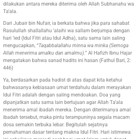
dilakukan antara mereka diterima oleh Allah Subhanahu wa
Ta’ala.
Dari Jubair bin Nufair, ia berkata bahwa jika para sahabat
Rasulullah shallallahu ‘alaihi wa sallam berjumpa dengan
hari ‘ied (Idul Fitri atau Idul Adha), satu sama lain saling
mengucapkan, “
Taqabbalallahu minna wa minka (Semoga
Allah menerima amalku dan amalmu).
” Al Hafizh Ibnu Hajar
mengatakan bahwa sanad hadits ini hasan (Fathul Bari, 2:
446)
Ya, berdasarkan pada hadist di atas dapat kita ketahui
bahwasanya kebiasaan umat terdahulu dalam merayakan
Idul Fitri adalah dengan saling mendoakan. Doa yang
dipanjatkan satu sama lain bertujuan agar Allah Ta’ala
menerima amal ibadah mereka. Dengan diterimanya amal
ibadah tersebut, maka pintu terampuninya segala macam
dosa semakin terbuka lebar. Begitulah sejatinya
pemahaman dasar tentang makna Idul Fitri. Hari istimewa