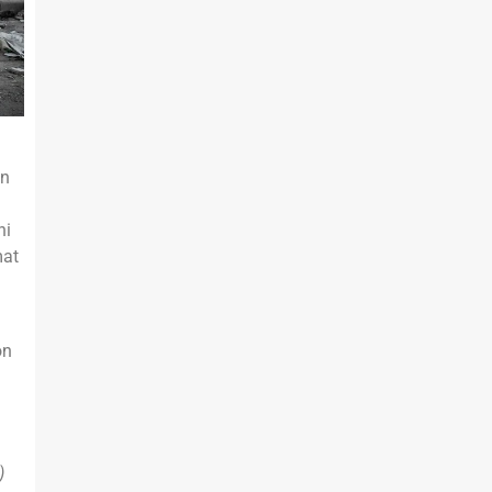
an
ni
mat
on
)