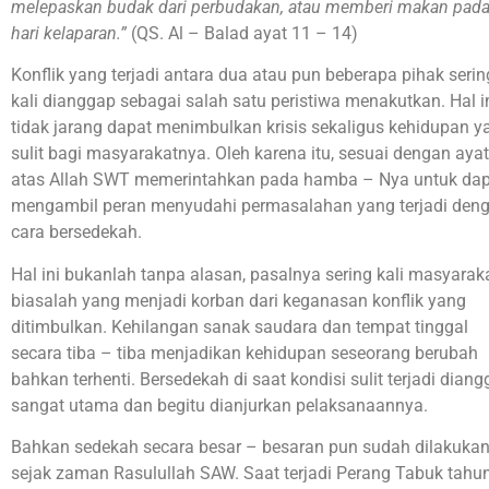
melepaskan budak dari perbudakan, atau memberi makan pad
hari kelaparan.”
(QS. Al – Balad ayat 11 – 14)
Konflik yang terjadi antara dua atau pun beberapa pihak serin
kali dianggap sebagai salah satu peristiwa menakutkan. Hal i
tidak jarang dapat menimbulkan krisis sekaligus kehidupan y
sulit bagi masyarakatnya. Oleh karena itu, sesuai dengan ayat
atas Allah SWT memerintahkan pada hamba – Nya untuk da
mengambil peran menyudahi permasalahan yang terjadi den
cara bersedekah.
Hal ini bukanlah tanpa alasan, pasalnya sering kali masyarak
biasalah yang menjadi korban dari keganasan konflik yang
ditimbulkan. Kehilangan sanak saudara dan tempat tinggal
secara tiba – tiba menjadikan kehidupan seseorang berubah
bahkan terhenti. Bersedekah di saat kondisi sulit terjadi dian
sangat utama dan begitu dianjurkan pelaksanaannya.
Bahkan sedekah secara besar – besaran pun sudah dilakuka
sejak zaman Rasulullah SAW. Saat terjadi Perang Tabuk tahu