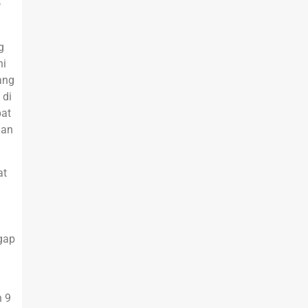
a
g
ni
ang
 di
pat
gan
at
ggap
n
n 9