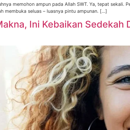
uhnya memohon ampun pada Allah SWT. Ya, tepat sekali. P
ah membuka seluas – luasnya pintu ampunan. […]
Makna, Ini Kebaikan Sedekah 